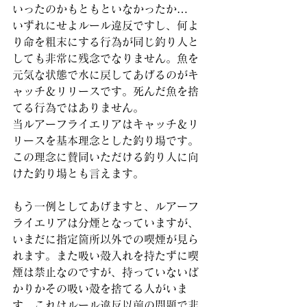
いったのかもともといなかったか…
いずれにせよルール違反ですし、何よ
り命を粗末にする行為が同じ釣り人と
しても非常に残念でなりません。魚を
元気な状態で水に戻してあげるのがキ
ャッチ＆リリースです。死んだ魚を捨
てる行為ではありません。
当ルアーフライエリアはキャッチ＆リ
リースを基本理念とした釣り場です。
この理念に賛同いただける釣り人に向
けた釣り場とも言えます。
もう一例としてあげますと、ルアーフ
ライエリアは分煙となっていますが、
いまだに指定箇所以外での喫煙が見ら
れます。また吸い殻入れを持たずに喫
煙は禁止なのですが、持っていないば
かりかその吸い殻を捨てる人がいま
す。これはルール違反以前の問題で非