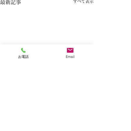
すべて表示
最新記事
お電話
Email
8月の店休日についてお知
（重要）終日全
らせ
めのお知らせ（
コメント
面）７月２３日
８月はカレンダー通り毎週木
※道路状況や通行
曜日のお休みとさせていただ
てのご意見・お問
きます。お盆休みの週も１３
藤岡土木事務所