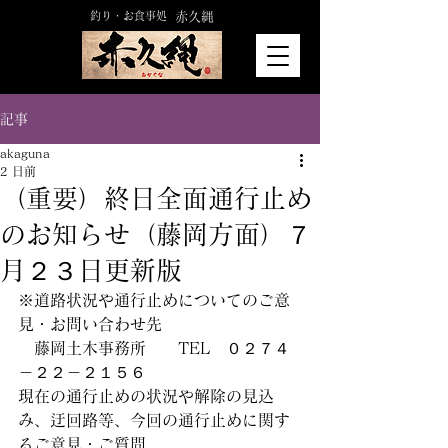
釣り・お食事処
赤久縄
記事
akaguna
2 日前
（重要）終日全面通行止め
のお知らせ（藤岡方面）７
月２３日更新版
※道路状況や通行止めについてのご意
見・お問い合わせ先
　藤岡土木事務所　　TEL　０２７４
－２２－２１５６
現在の通行止めの状況や解除の見込
み、迂回路等、今回の通行止めに関す
るご意見・ご質問