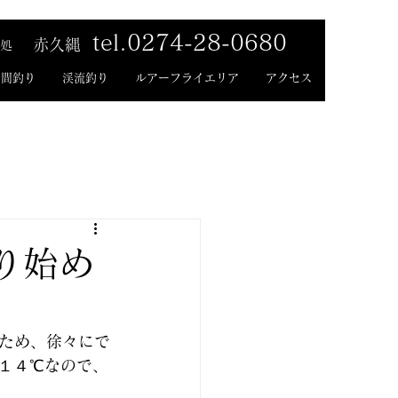
tel.0274-28-0680
赤久縄
処
時間釣り
渓流釣り
ルアーフライエリア
アクセス
り始め
ため、徐々にで
１４℃なので、