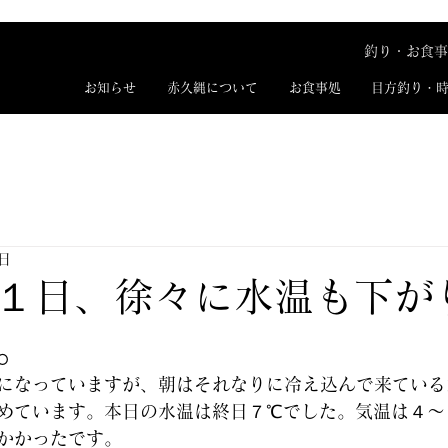
釣り・お食事
お知らせ
赤久縄について
お食事処
目方釣り・
1日
１日、徐々に水温も下が
。
になっていますが、朝はそれなりに冷え込んで来ている
めています。本日の水温は終日７℃でした。気温は４～
かかったです。