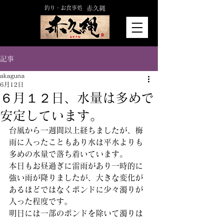
釣り・お食事処
赤久縄
記事
akaguna
6月12日
６月１２日、水量は多めで
安定しています。
台風から一週間以上経ちましたが、梅
雨に入ったこともあり水は平水よりも
多めの水量で落ち着いています。
本日もお昼過ぎに雷雨があり一時的に
強い雨が降りましたが、大きな変化が
あるほどではなくポンドに少々濁りが
入った程度です。
明日には一部のポンドを除いて濁りは