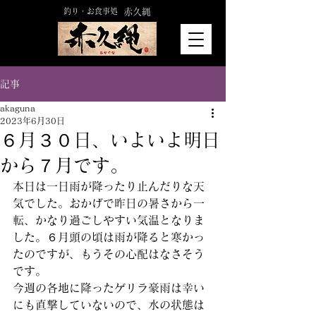
釣り・お食事処
赤久縄
記事
akaguna
2023年6月30日
６月３０日、いよいよ明日
から７月です。
本日は一日雨が降ったり止んだりな天
気でした。おかげで昨日の暑さから一
転、かなり過ごしやすい気温となりま
した。６月頭の頃は雨が降ると寒かっ
たのですが、もうその心配はなさそう
です。
今週の各地に降ったゲリラ豪雨は幸い
にも直撃していないので、水の状態は