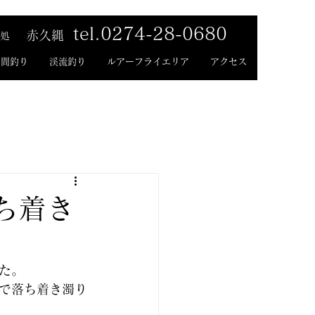
tel.0274-28-0680
赤久縄
処
時間釣り
渓流釣り
ルアーフライエリア
アクセス
ち着き
た。
で落ち着き濁り