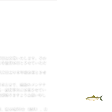
況や解除の見込み、迂回路
今回の通行止めに関するご意
ご質問 は上記の電話番号ま
願いします。 現在、藤岡方
道路（１７７号線）が路肩の
工事で終日全面通行止めとな
います。 工事は9月頃まで行
る予定となっており、通行止
期間も９月頃までの見込みで
祭日は営業いたします。その
 当
日を振替休日とさせていただ
1月2日は年末年始休業とさせ
。
月末日まで、施設のメンテナ
場・御食事共に休業させてい
理解賜りますようお願い申し
TOP
等、駐車場50台（無料）、自