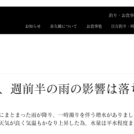
釣り・お食事
お知らせ
赤久縄について
お食事処
目方釣り・
、週前半の雨の影響は落
にまとまった雨が降り、一時濁りを伴う増水がありまし
天気が良く気温もかなり上昇した為、水量は平水程度ま