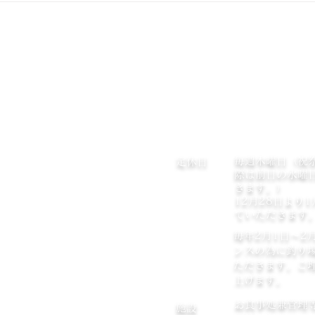
お間違えの無いようお願いいたし
の状
ます。
等、
藤岡市
渓流釣り・ルアーフライ釣り場
見・
赤久縄（アカグナ）
でお
面の
補修
〒375-0047 群馬県藤岡市上日野2-27
って
TEL:0274-28-0680
われ
めの
毎週木曜日（祝
or.jp/akaguna/index.html
定休日
す。
際は前日の水曜
きます。）
12月28日より
ていただきます
毎年2月1日～2
ンスの為に釣り
ただきます。ご
上げます。
お食事処兼管理
a.or.jp
施設