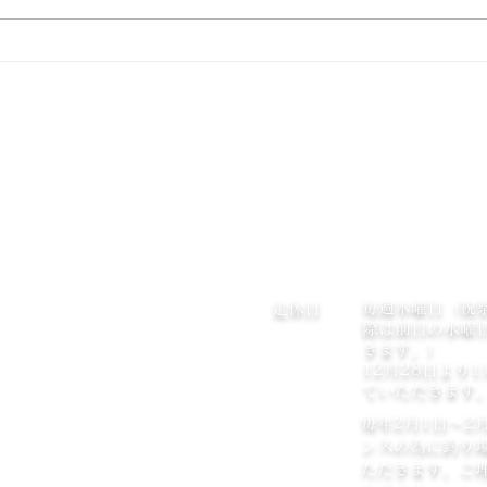
お盆休みの週も１３日の木曜日を
土木
店休日とさせていただきます。
２２
お間違えの無いようお願いいたし
の状
ます。
等、
藤岡市
渓流釣り・ルアーフライ釣り場
見・
赤久縄（アカグナ）
でお
面の
補修
〒375-0047 群馬県藤岡市上日野2-27
って
TEL:0274-28-0680
われ
めの
毎週木曜日（祝
or.jp/akaguna/index.html
定休日
す。
際は前日の水曜
きます。）
12月28日より
ていただきます
毎年2月1日～2
ンスの為に釣り
ただきます。ご