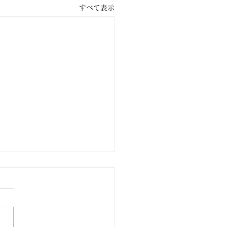
すべて表示
要）終日全面通行止めの
らせ（藤岡方面）７月２
更新版
路状況や通行止めについての
見・お問い合わせ先 藤岡