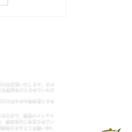
事務所 TEL ０２７４－
－２１５６ 現在の通行止め
況や解除の見込み、迂回路
今回の通行止めに関するご意
ご質問 は上記の電話番号ま
願いします。 現在、藤岡方
道路（１７７号線）が路肩の
工事で終日全面通行止めとな
います。 工事は9月頃まで行
る予定となっており、通行止
期間も９月頃までの見込みで
祭日は営業いたします。その
 当
日を振替休日とさせていただ
1月2日は年末年始休業とさせ
。
月末日まで、施設のメンテナ
場・御食事共に休業させてい
理解賜りますようお願い申し