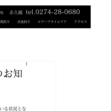
tel.0274-28-0680
赤久縄
処
時間釣り
渓流釣り
ルアーフライエリア
アクセス
のお知
いる状況とな