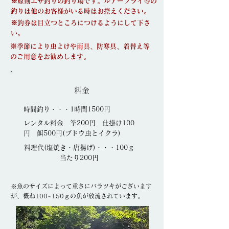
※原則エサ釣りの釣り場です。ルアーフライ等の
釣りは他のお客様がいる時はお控えください。
※釣券は目立つところにつけるようにして下さ
い。
※季節により虫よけや雨具、防寒具、着替え等
のご用意をお勧めします。
料金
時間釣り・・・1時間1500円
レンタル料金 竿200円 仕掛け100
円 餌500円(ブドウ虫とイクラ)
料理代(塩焼き・唐揚げ)・・・100ｇ
当たり200円
※魚のサイズによって重さにバラツキがございます
が、概ね100~150ｇの魚が放流されています。