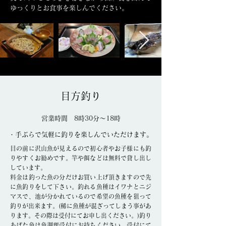
ゆっくりとお食事を楽しんでください。
目方釣り
営業時間 8時30分～18時
・手ぶらで気軽に釣りを楽しんでいただけます。
目の前に沢山魚が見えるので初心者やお子様にも釣
りやすくお勧めです。竿や餌などは無料で貸し出し
しています。
料金は釣った魚の分だけお買い上げ頂きますので先
に魚釣りをして下さい。釣れる魚種はイワナとニジ
マスで、池が分かれているので希望の魚種を狙って
釣りが出来ます。(稀に魚種が混ざってしまう事があ
ります。その際は受付にてお申し出ください。)釣り
あげた魚は魚調理受付にお持ちください。受付にて