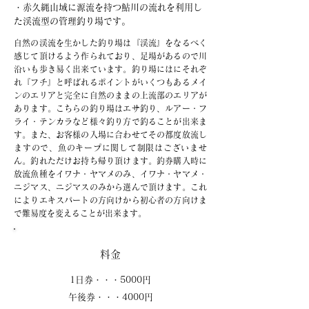
・赤久縄山域に源流を持つ鮎川の流れを利用し
た渓流型の管理釣り場です。
自然の渓流を生かした釣り場は『渓流』をなるべく
感じて頂けるよう作られており、足場があるので川
沿いも歩き易く出来ています。釣り場にはにそれぞ
れ『フチ』と呼ばれるポイントがいくつもあるメイ
ンのエリアと完全に自然のままの上流部のエリアが
あります。こちらの釣り場はエサ釣り、ルアー・フ
ライ・テンカラなど様々釣り方で釣ることが出来ま
す。また、お客様の入場に合わせてその都度放流し
ますので、魚のキープに関して制限はございませ
ん。釣れただけお持ち帰り頂けます。釣券購入時に
放流魚種をイワナ・ヤマメのみ、イワナ・ヤマメ・
ニジマス、ニジマスのみから選んで頂けます。これ
によりエキスパートの方向けから初心者の方向けま
で難易度を変えることが出来ます。
料金
1日券・・・5000円
午後券・・・4000円