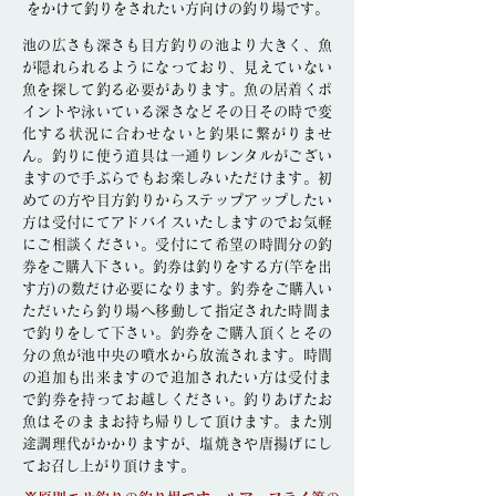
をかけて釣りをされたい方向けの釣り場です。
池の広さも深さも目方釣りの池より大きく、魚
が隠れられるようになっており、見えていない
魚を探して釣る必要があります。魚の居着くポ
イントや泳いている深さなどその日その時で変
化する状況に合わせないと釣果に繋がりませ
ん。釣りに使う道具は一通りレンタルがござい
ますので手ぶらでもお楽しみいただけます。初
めての方や目方釣りからステップアップしたい
方は受付にてアドバイスいたしますのでお気軽
にご相談ください。受付にて希望の時間分の釣
券をご購入下さい。釣券は釣りをする方(竿を出
す方)の数だけ必要になります。釣券をご購入い
ただいたら釣り場へ移動して指定された時間ま
で釣りをして下さい。釣券をご購入頂くとその
分の魚が池中央の噴水から放流されます。時間
の追加も出来ますので追加されたい方は受付ま
で釣券を持ってお越しください。釣りあげたお
魚はそのままお持ち帰りして頂けます。また別
途調理代がかかりますが、塩焼きや唐揚げにし
てお召し上がり頂けます。