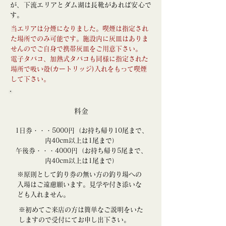
が、下流エリアとダム湖は長靴があれば安心で
す。
当エリアは分煙になりました。喫煙は指定され
た場所でのみ可能です。施設内に灰皿はありま
せんのでご自身で携帯灰皿をご用意下さい。
電子タバコ、加熱式タバコも同様に指定された
場所で吸い殻(カートリッジ)入れをもって喫煙
して下さい。
料金
1日券・・・5000円（お持ち帰り10尾まで、
内40cm以上は1尾まで）
午後券・・・4000円（お持ち帰り5尾まで、
内40cm以上は1尾まで）
※原則として釣り券の無い方の釣り場への
入場はご遠慮願います。見学や付き添いな
ども入れません。
※​初めてご来店の方は簡単なご説明をいた
しますので受付にてお申し出下さい。