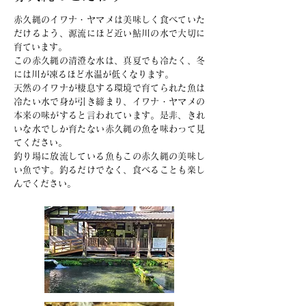
赤久縄のイワナ・ヤマメは美味しく食べていた
だけるよう、源流にほど近い鮎川の水で大切に
育ています。
この赤久縄の清澄な水は、真夏でも冷たく、冬
には川が凍るほど水温が低くなります。
天然のイワナが棲息する環境で育てられた魚は
冷たい水で身が引き締まり、イワナ・ヤマメの
本来の味がすると言われています。是非、きれ
いな水でしか育たない赤久縄の魚を味わって見
てください。
釣り場に放流している魚もこの赤久縄の美味し
い魚です。釣るだけでなく、食べることも楽し
んでください。