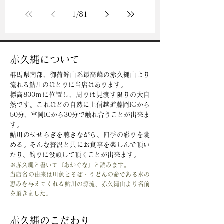
1
/
81
赤久縄について
群馬県南部、御荷鉾山系最高峰の赤久縄山より
流れる鮎川のほとりに当店はあります。
標高800ｍに位置し、周りは見渡す限りの大自
然です。これほどの自然に上信越道藤岡ICから
50分、富岡ICから30分で触れ合うことが出来ま
す。
鮎川のせせらぎを聴きながら、四季の彩りを眺
める。そんな贅沢と共にお食事を楽しんで頂い
たり、釣りに没頭して頂くことが出来ます。
※赤久縄と書いて『あかぐな』と読みます。
当店名の由来は川魚とそば・うどんの命である水の
恵みを与えてくれる鮎川の源流、赤久縄山より名前
を頂きました。
赤久縄のこだわり