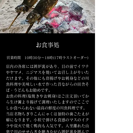
お食事処
営業時間 10時30分～18時(17時ラストオーダー)
店内の各席には囲炉裏があり、目の前でイワナ
やヤマメ、ニジマスを焼いてお召し上がりいた
だけます。その他にも唐揚げやお刺身などの川
魚料理や美味しい水で作った昔ながらの田舎そ
ば・うどんもお勧めです。
お魚の料理(塩焼きやお刺身)はご注文頂いてか
ら生け簀より揚げて調理いたしますのでここで
しか食べられない最高の鮮度の川魚料理です。
当店名物ちぎりこんにゃくは独特の歯ごたえが
癖になります。小粒で弾ける食感のマスのイク
ラや炭火で焼く鴨肉も人気です。人里離れた山
奥で川のせせらぎを聴きながら囲炉裏を囲んで