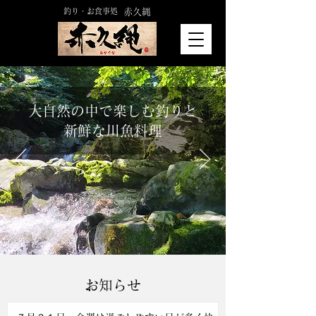
釣り・お食事処
赤久縄
​大自然の中で楽しむ釣りと
新鮮な川魚料理
お知らせ