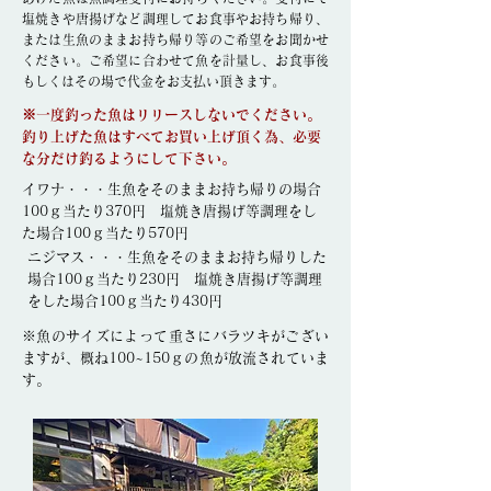
塩焼きや唐揚げなど調理してお食事やお持ち帰り、
または生魚のままお持ち帰り等のご希望をお聞かせ
ください。ご希望に合わせて魚を計量し、お食事後
もしくはその場で代金をお支払い頂きます。
※一度釣った魚はリリースしないでください。
釣り上げた魚はすべてお買い上げ頂く為、必要
な分だけ釣るようにして下さい。
イワナ・・・生魚をそのままお持ち帰りの場合
100ｇ当たり370円 塩焼き唐揚げ等調理をし
た場合100ｇ当たり570円
ニジマス・・・生魚をそのままお持ち帰りした
場合100ｇ当たり230円 塩焼き唐揚げ等調理
をした場合100ｇ当たり430円
※魚のサイズによって重さにバラツキがござい
ますが、概ね100~150ｇの魚が放流されていま
す。