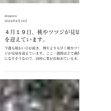
akaguna
2024年4月19日
４月１９日、桃やツツジが見頃
を迎えています。
今週も暖かい日が続き、例年よりも早く桃やツツ
ジが見頃を迎えています。ここ一週間ほどで満開
になりそうなので、同時に葉が出始めている木々
の新緑と合わせて毎日の色の変化が楽しみな時期
です。 本日はとてもいい天気で暖かかったのです
が、風が一日強く、釣りには大変な状況でし
た。...